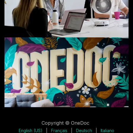
Copyright © OneDoc
English (US)
|
Français
|
Deutsch
|
Italiano