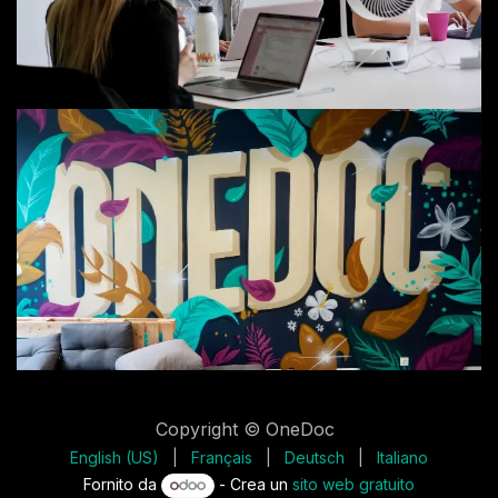
Copyright © OneDoc
English (US)
|
Français
|
Deutsch
|
Italiano
Fornito da
- Crea un
sito web gratuito