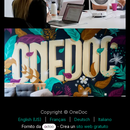
Copyright © OneDoc
English (US)
|
Français
|
Deutsch
|
Italiano
Fornito da
- Crea un
sito web gratuito