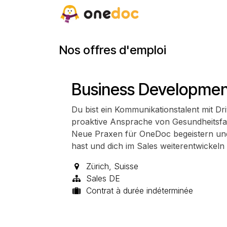
Se rendre au contenu
Postes
Nos offres d'emploi
Business Development
Du bist ein Kommunikationstalent mit D
proaktive Ansprache von Gesundheitsfac
Neue Praxen für OneDoc begeistern und 
hast und dich im Sales weiterentwickeln w
Zürich
,
Suisse
Sales DE
Contrat à durée indéterminée